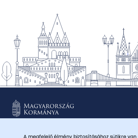
A megfelelő élmény biztosításához sütikre van 