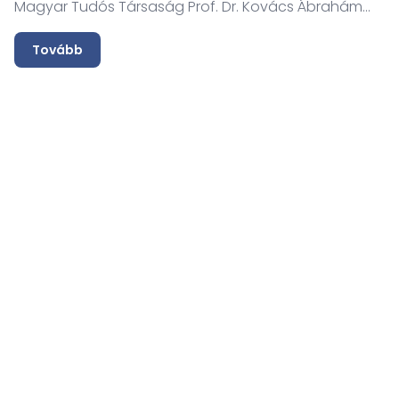
Magyar Tudós Társaság Prof. Dr. Kovács Ábrahám...
s
n
Tovább
A
B
T
A
fő
ve