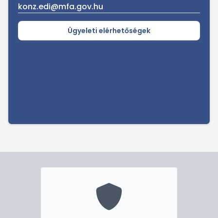
konz.edi@mfa.gov.hu
Ügyeleti elérhetőségek