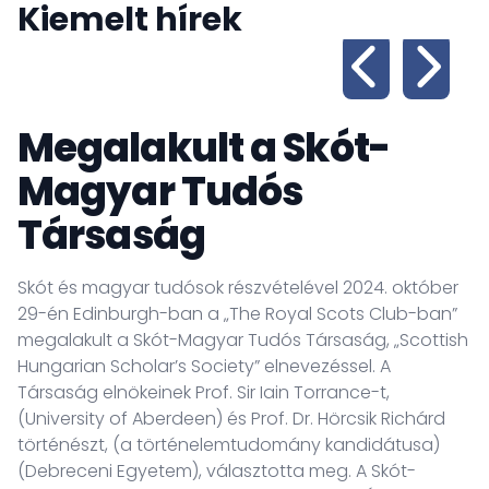
Kiemelt hírek
Megalakult a Skót-
Magyar Tudós
Társaság
S
á
Skót és magyar tudósok részvételével 2024. október
m
29-én Edinburgh-ban a „The Royal Scots Club-ban”
K
megalakult a Skót-Magyar Tudós Társaság, „Scottish
m
Hungarian Scholar’s Society” elnevezéssel. A
m
Társaság elnökeinek Prof. Sir Iain Torrance-t,
k
(University of Aberdeen) és Prof. Dr. Hörcsik Richárd
ü
történészt, (a történelemtudomány kandidátusa)
R
(Debreceni Egyetem), választotta meg. A Skót-
lo