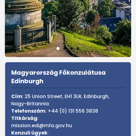
Sidebar
Magyarország Főkonzulátusa
Edinburgh
Cím
: 25 Union Street, EH1 3LR, Edinburgh,
Nagy-Britannia
Telefonszám
: +44 (0) 131 556 3838
Titkárság
:
mission.edi@mfa.gov.hu
Konzuli ügyek
: