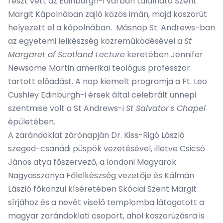
részt vett az Edinburgh-i várban található Szent
Margit Kápolnában zajló közös imán, majd koszorút
helyezett el a kápolnában. Másnap St. Andrews-ban
az egyetemi lelkészség közreműködésével a
St
Margaret of Scotland Lecture
keretében Jennifer
Newsome Martin amerikai teológus professzor
tartott előadást. A nap kiemelt programja a Ft. Leo
Cushley Edinburgh-i érsek által celebrált ünnepi
szentmise volt a St Andrews-i
St Salvator's Chapel
épületében.
A zarándoklat zárónapján Dr. Kiss-Rigó László
szeged-csanádi püspök vezetésével, illetve Csicsó
János atya főszervező, a londoni Magyarok
Nagyasszonya Főlelkészség vezetője és Kálmán
László főkonzul kíséretében Skóciai Szent Margit
sírjához és a nevét viselő templomba látogatott a
magyar zarándoklati csoport, ahol koszorúzásra is