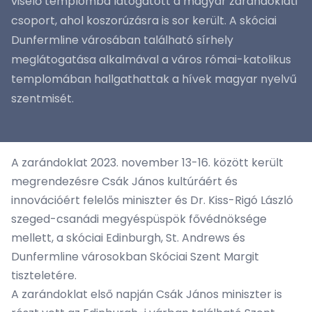
viselő templomba látogatott a magyar zarándoklati
csoport, ahol koszorúzásra is sor került. A skóciai
Dunfermline városában található sírhely
meglátogatása alkalmával a város római-katolikus
templomában hallgathattak a hívek magyar nyelvű
szentmisét.
A zarándoklat 2023. november 13-16. között került
megrendezésre Csák János kultúráért és
innovációért felelős miniszter és Dr. Kiss-Rigó László
szeged-csanádi megyéspüspök fővédnöksége
mellett, a skóciai Edinburgh, St. Andrews és
Dunfermline városokban Skóciai Szent Margit
tiszteletére.
A zarándoklat első napján Csák János miniszter is