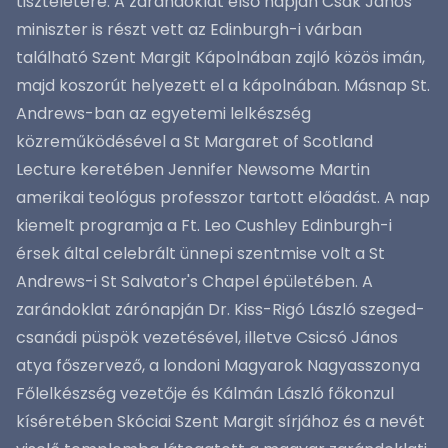
tiszteletére. A zarándoklat első napján Csák János
miniszter is részt vett az Edinburgh-i várban
található Szent Margit Kápolnában zajló közös imán,
majd koszorút helyezett el a kápolnában. Másnap St.
Andrews-ban az egyetemi lelkészség
közreműködésével a St Margaret of Scotland
Lecture keretében Jennifer Newsome Martin
amerikai teológus professzor tartott előadást. A nap
kiemelt programja a Ft. Leo Cushley Edinburgh-i
érsek által celebrált ünnepi szentmise volt a St
Andrews-i St Salvator's Chapel épületében. A
zarándoklat zárónapján Dr. Kiss-Rigó László szeged-
csanádi püspök vezetésével, illetve Csicsó János
atya főszervező, a londoni Magyarok Nagyasszonya
Főlelkészség vezetője és Kálmán László főkonzul
kíséretében Skóciai Szent Margit sírjához és a nevét