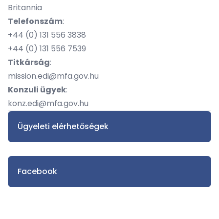
Britannia
Telefonszám
:
​+44 (0) 131 556 3838
​+44 (0) 131 556 7539
Titkárság
:
mission.edi@mfa.gov.hu
Konzuli ügyek
:
konz.edi@mfa.gov.hu
Ügyeleti elérhetőségek
Facebook