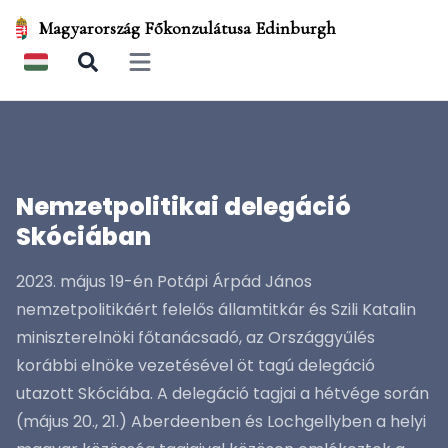
Magyarország Főkonzulátusa Edinburgh
Open main menu
Nemzetpolitikai delegáció
Skóciában
2023. május 19-én Potápi Árpád János
nemzetpolitikáért felelős államtitkár és Szili Katalin
miniszterelnöki főtanácsadó, az Országgyűlés
korábbi elnöke vezetésével öt tagú delegáció
utazott Skóciába. A delegáció tagjai a hétvége során
(május 20., 21.) Aberdeenben és Lochgellyben a helyi