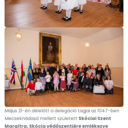
Május 21-én délelőtt a delegáció tagjai az 1047-ben
Mecseknádasd mellett született
Skóciai Szent
Margitra, Skócia védőszentjére emlékezve