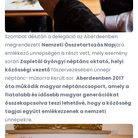
Szombat délután a delegáció az Aberdeenben
megrendezett
Nemzeti Összetartozás Nap
jára
emlékező ünnepségen is részt vett, mely esemény
során
Zapletál Gyöngyi néptánc oktató, helyi
közösségi vezető
főszervezésében ünnepi
néptánc-műsorra került sor.
Aberdeenben 2017
óta működik magyar néptánccsoport, amely a
fiatalabb és idősebb magyar generációkat
összekapcsolva teszi lehetővé, hogy a közösség
tagjai együtt emlékezzenek a nemzeti
ünnepekre.