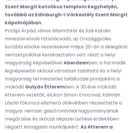
Szent Margit katolikus templom kegyhelyén,
továbbá az Edinburgh-i Várkestély Szent Margit
kápolnájában.
Potápi Árpád János államtitkár és Szili Katalin
miniszterelnöki főtanácsadó, az Országgyűlés
korábbi elnöke vezetésével május 20-án a delegáció
nemzetpolitikai kerekasztalon vett részt a helyi
magyarság képviselőivel
Aberdeen
ben, a harmadik
legnépesebb skóciai városban található és a helyi
magyarság természetes találkozási pontjaként is
működő
Gulyás
Étterem
ben. A 30 éve működő
étterem vezetőit, élükön Simon Enricoval, Kálmán
László főkonzul elismerő oklevélben részesítette a
magyar nemzet gasztronómiai hagyományainak
megőrzése és skóciai népszerűsítése érdekében
végzett kimagasló munkájukért.
Az étterem a