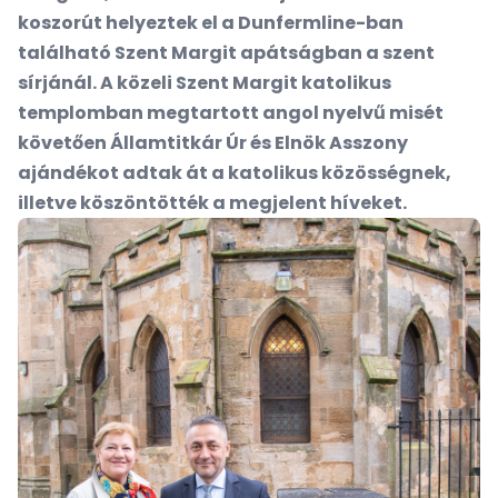
koszorút helyeztek el a Dunfermline-ban
található Szent Margit apátságban a szent
sírjánál. A közeli Szent Margit katolikus
templomban megtartott angol nyelvű misét
követően Államtitkár Úr és Elnök Asszony
ajándékot adtak át a katolikus közösségnek,
illetve köszöntötték a megjelent híveket.