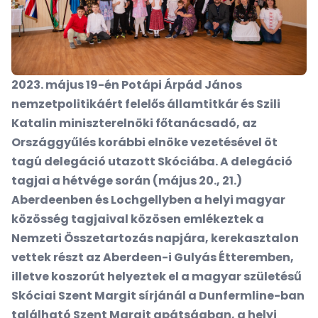
2023. május 19-én Potápi Árpád János
nemzetpolitikáért felelős államtitkár és Szili
Katalin miniszterelnöki főtanácsadó, az
Országgyűlés korábbi elnöke vezetésével öt
tagú delegáció utazott Skóciába. A delegáció
tagjai a hétvége során (május 20., 21.)
Aberdeenben és Lochgellyben a helyi magyar
közösség tagjaival közösen emlékeztek a
Nemzeti Összetartozás napjára, kerekasztalon
vettek részt az Aberdeen-i Gulyás Étteremben,
illetve koszorút helyeztek el a magyar születésű
Skóciai Szent Margit sírjánál a Dunfermline-ban
található Szent Margit apátságban, a helyi