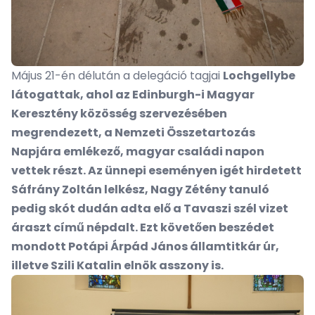
Május 21-én délután a delegáció tagjai
Lochgellybe
látogattak, ahol az Edinburgh-i Magyar
Keresztény közösség szervezésében
megrendezett, a Nemzeti Összetartozás
Napjára emlékező, magyar családi napon
vettek részt. Az ünnepi eseményen igét hirdetett
Sáfrány Zoltán lelkész, Nagy Zétény tanuló
pedig skót dudán adta elő a Tavaszi szél vizet
áraszt című népdalt. Ezt követően beszédet
mondott Potápi Árpád János államtitkár úr,
illetve Szili Katalin elnök asszony is.