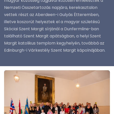
magyar közösség tagjaival közösen emlékeztek a
Nemzeti Összetartozás napjára, kerekasztalon
vettek részt az Aberdeen-i Gulyás Étteremben,
illetve koszorút helyeztek el a magyar születésű
Skóciai Szent Margit sírjánál a Dunfermline-ban
található Szent Margit apátságban, a helyi Szent
Margit katolikus templom kegyhelyén, továbbá az
Edinburgh-i Várkestély Szent Margit kápolnájában.