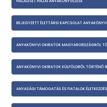
HALÁLESET HAZAI ANYAKÖNYVEZÉSE
BEJEGYZETT ÉLETTÁRSI KAPCSOLAT ANYAKÖNYV
ANYAKÖNYVI OKIRATOK MAGYARORSZÁGRÓL TÖ
ANYAKÖNYVI OKIRATOK KÜLFÖLDRŐL TÖRTÉNŐ B
ANYASÁGI TÁMOGATÁS ÉS FIATALOK ÉLETKEZDÉ