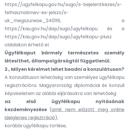
https://ugyfelkapu.gov.hu/sugo/s-bejelentkezes/s-
felhasznalonev-es-jelszo/s-
uk_megszunese_240116
, a
https://kau.gov.hu/dap/sugo/ugyfelkapu
és a
https://kau.gov.hu/dap/sugo/ugyfelkapu-plusz
oldalakon érhető el.
Ügyfélkaput bármely természetes személy
létesíthet, állampolgárságtól függetlenül.
2., Milyen kérelmet lehet beadni a konzulátuson?
A konzulátuson lehetőség van személyes ügyfélkapu
regisztrációra. Magyarország diplomáciai és konzuli
képviseletein az alábbi eljárásokra van lehetőség:
az első ügyfélkapu nyitásának
kezdeményezése
(
amit nem előzött meg online
ideiglenes regisztráció
),
korábbi ügyfélkapu törlése,