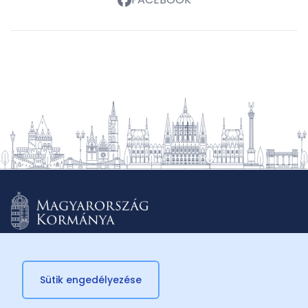
Sütik engedélyezése
© 2026 Külügyminisztérium