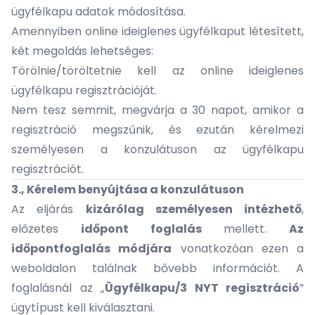
ügyfélkapu adatok módosítása.
Amennyiben online ideiglenes ügyfélkaput létesített,
két megoldás lehetséges:
Törölnie/töröltetnie kell az online ideiglenes
ügyfélkapu regisztrációját.
Nem tesz semmit, megvárja a 30 napot, amikor a
regisztráció megszűnik, és ezután kérelmezi
személyesen a konzulátuson az ügyfélkapu
regisztrációt.
3., Kérelem benyújtása a konzulátuson
Az eljárás
kizárólag személyesen intézhető
,
előzetes
időpont foglalás
mellett.
Az
időpontfoglalás módjára
vonatkozóan
ezen a
weboldalon
találnak bővebb információt. A
foglalásnál az „
Ügyfélkapu/3 NYT regisztráció
”
ügytípust kell kiválasztani.