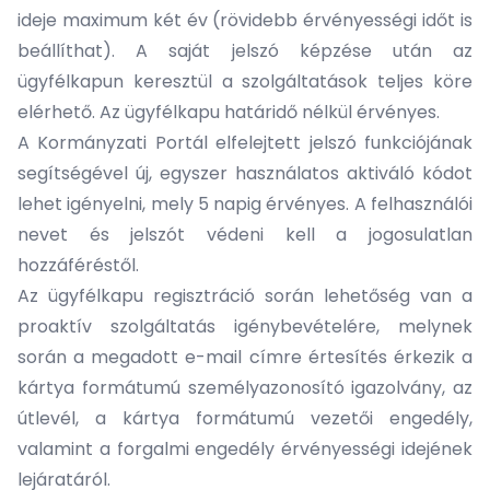
ideje maximum két év (rövidebb érvényességi időt is
beállíthat). A saját jelszó képzése után az
ügyfélkapun keresztül a szolgáltatások teljes köre
elérhető. Az ügyfélkapu határidő nélkül érvényes.
A
Kormányzati Portál elfelejtett jelszó
funkciójának
segítségével új, egyszer használatos aktiváló kódot
lehet igényelni, mely 5 napig érvényes. A felhasználói
nevet és jelszót védeni kell a jogosulatlan
hozzáféréstől.
Az ügyfélkapu regisztráció során lehetőség van a
proaktív szolgáltatás igénybevételére, melynek
során a megadott e-mail címre értesítés érkezik a
kártya formátumú személyazonosító igazolvány, az
útlevél, a kártya formátumú vezetői engedély,
valamint a forgalmi engedély érvényességi idejének
lejáratáról.